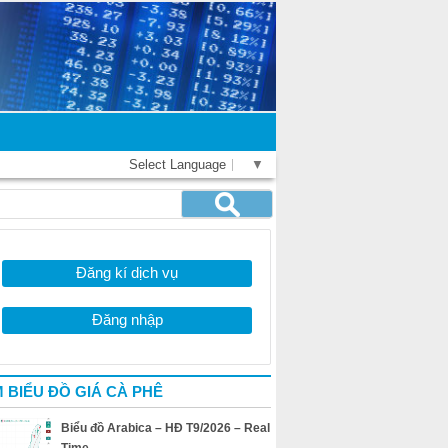
Select Language
▼
Đăng kí dịch vụ
Đăng nhập
 BIỂU ĐỒ GIÁ CÀ PHÊ
Biểu đồ Arabica – HĐ T9/2026 – Real