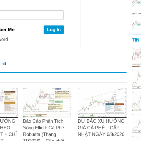
ber Me
word
TIN
iott
 HƯỚNG
Báo Cáo Phân Tích
DỰ BÁO XU HƯỚNG
THEO
Sóng Elliott: Cà Phê
GIÁ CÀ PHÊ – CẬP
T + CHỈ
Robusta (Tháng
NHẬT NGÀY 6/8/2026
T –
11/2026) – Cập nhật