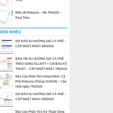
Time
Biểu đồ Robusta – HĐ T9/2026 –
Real Time
 XEM NHIỀU
DỰ BÁO XU HƯỚNG GIÁ CÀ PHÊ –
CẬP NHẬT NGÀY 8/8/2026
BẢN TIN XU HƯỚNG GIÁ CÀ PHÊ
THEO SÓNG ELLIOTT + CHỈ BÁO KỸ
THUẬT – CẬP NHẬT NGÀY 7/8/2026
Báo Cáo Phân Tích Sóng Elliott: Cà
Phê Robusta (Tháng 11/2026) – Cập
nhật ngày 7/8/2026
DỰ BÁO XU HƯỚNG GIÁ CÀ PHÊ –
CẬP NHẬT NGÀY 6/8/2026
Báo Cáo Phân Tích Kỹ Thuật Sóng