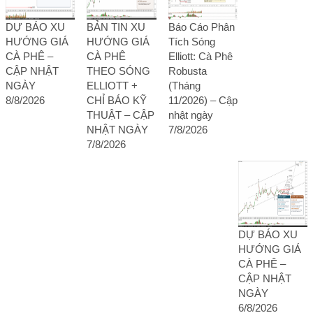
DỰ BÁO XU
BẢN TIN XU
Báo Cáo Phân
HƯỚNG GIÁ
HƯỚNG GIÁ
Tích Sóng
CÀ PHÊ –
CÀ PHÊ
Elliott: Cà Phê
CẬP NHẬT
THEO SÓNG
Robusta
NGÀY
ELLIOTT +
(Tháng
8/8/2026
CHỈ BÁO KỸ
11/2026) – Cập
THUẬT – CẬP
nhật ngày
NHẬT NGÀY
7/8/2026
7/8/2026
DỰ BÁO XU
HƯỚNG GIÁ
CÀ PHÊ –
CẬP NHẬT
NGÀY
6/8/2026