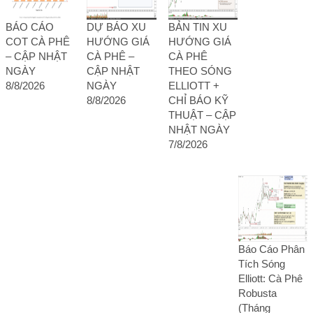
BÁO CÁO
DỰ BÁO XU
BẢN TIN XU
COT CÀ PHÊ
HƯỚNG GIÁ
HƯỚNG GIÁ
– CẬP NHẬT
CÀ PHÊ –
CÀ PHÊ
NGÀY
CẬP NHẬT
THEO SÓNG
8/8/2026
NGÀY
ELLIOTT +
8/8/2026
CHỈ BÁO KỸ
THUẬT – CẬP
NHẬT NGÀY
7/8/2026
Báo Cáo Phân
Tích Sóng
Elliott: Cà Phê
Robusta
(Tháng