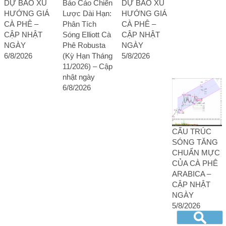
DỰ BÁO XU
Báo Cáo Chiến
DỰ BÁO XU
HƯỚNG GIÁ
Lược Dài Hạn:
HƯỚNG GIÁ
CÀ PHÊ –
Phân Tích
CÀ PHÊ –
CẬP NHẬT
Sóng Elliott Cà
CẬP NHẬT
NGÀY
Phê Robusta
NGÀY
6/8/2026
(Kỳ Hạn Tháng
5/8/2026
11/2026) – Cập
nhật ngày
6/8/2026
CẤU TRÚC
SÓNG TĂNG
CHUẨN MỰC
CỦA CÀ PHÊ
ARABICA –
CẬP NHẬT
NGÀY
5/8/2026