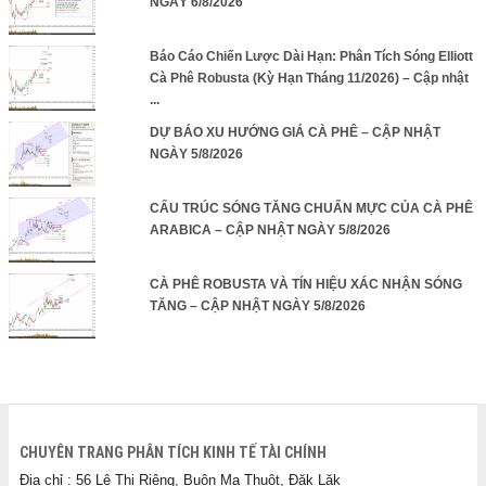
NGÀY 6/8/2026
Báo Cáo Chiến Lược Dài Hạn: Phân Tích Sóng Elliott
Cà Phê Robusta (Kỳ Hạn Tháng 11/2026) – Cập nhật
...
DỰ BÁO XU HƯỚNG GIÁ CÀ PHÊ – CẬP NHẬT
NGÀY 5/8/2026
CẤU TRÚC SÓNG TĂNG CHUẨN MỰC CỦA CÀ PHÊ
ARABICA – CẬP NHẬT NGÀY 5/8/2026
CÀ PHÊ ROBUSTA VÀ TÍN HIỆU XÁC NHẬN SÓNG
TĂNG – CẬP NHẬT NGÀY 5/8/2026
CHUYÊN TRANG PHÂN TÍCH KINH TẾ TÀI CHÍNH
Địa chỉ : 56 Lê Thị Riêng, Buôn Ma Thuột, Đăk Lăk