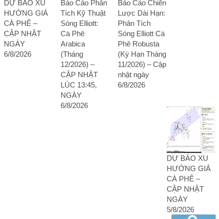
DỰ BÁO XU
Báo Cáo Phân
Báo Cáo Chiến
HƯỚNG GIÁ
Tích Kỹ Thuật
Lược Dài Hạn:
CÀ PHÊ –
Sóng Elliott:
Phân Tích
CẬP NHẬT
Cà Phê
Sóng Elliott Cà
NGÀY
Arabica
Phê Robusta
6/8/2026
(Tháng
(Kỳ Hạn Tháng
12/2026) –
11/2026) – Cập
CẬP NHẬT
nhật ngày
LÚC 13:45,
6/8/2026
NGÀY
6/8/2026
DỰ BÁO XU
HƯỚNG GIÁ
CÀ PHÊ –
CẬP NHẬT
NGÀY
5/8/2026