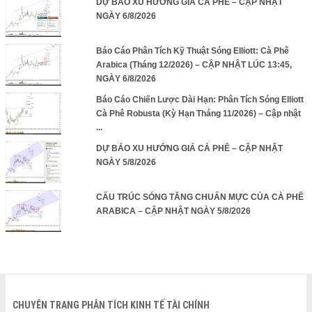
DỰ BÁO XU HƯỚNG GIÁ CÀ PHÊ – CẬP NHẬT
NGÀY 6/8/2026
Báo Cáo Phân Tích Kỹ Thuật Sóng Elliott: Cà Phê
Arabica (Tháng 12/2026) – CẬP NHẬT LÚC 13:45,
NGÀY 6/8/2026
Báo Cáo Chiến Lược Dài Hạn: Phân Tích Sóng Elliott
Cà Phê Robusta (Kỳ Hạn Tháng 11/2026) – Cập nhật
...
DỰ BÁO XU HƯỚNG GIÁ CÀ PHÊ – CẬP NHẬT
NGÀY 5/8/2026
CẤU TRÚC SÓNG TĂNG CHUẨN MỰC CỦA CÀ PHÊ
ARABICA – CẬP NHẬT NGÀY 5/8/2026
CHUYÊN TRANG PHÂN TÍCH KINH TẾ TÀI CHÍNH