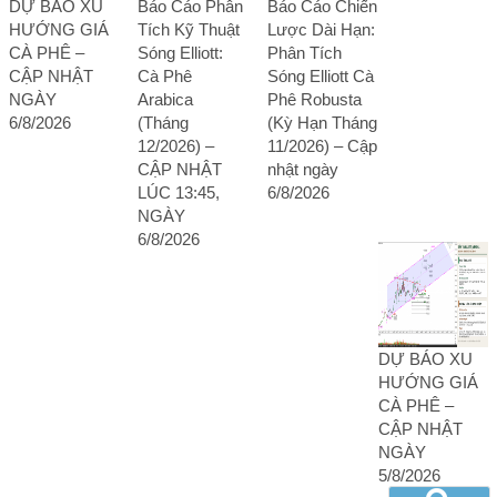
DỰ BÁO XU
Báo Cáo Phân
Báo Cáo Chiến
HƯỚNG GIÁ
Tích Kỹ Thuật
Lược Dài Hạn:
CÀ PHÊ –
Sóng Elliott:
Phân Tích
CẬP NHẬT
Cà Phê
Sóng Elliott Cà
NGÀY
Arabica
Phê Robusta
6/8/2026
(Tháng
(Kỳ Hạn Tháng
12/2026) –
11/2026) – Cập
CẬP NHẬT
nhật ngày
LÚC 13:45,
6/8/2026
NGÀY
6/8/2026
DỰ BÁO XU
HƯỚNG GIÁ
CÀ PHÊ –
CẬP NHẬT
NGÀY
5/8/2026