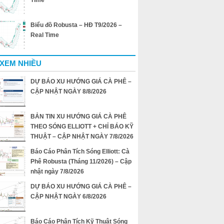
Time
Biểu đồ Robusta – HĐ T9/2026 –
Real Time
 XEM NHIỀU
DỰ BÁO XU HƯỚNG GIÁ CÀ PHÊ –
CẬP NHẬT NGÀY 8/8/2026
BẢN TIN XU HƯỚNG GIÁ CÀ PHÊ
THEO SÓNG ELLIOTT + CHỈ BÁO KỸ
THUẬT – CẬP NHẬT NGÀY 7/8/2026
Báo Cáo Phân Tích Sóng Elliott: Cà
Phê Robusta (Tháng 11/2026) – Cập
nhật ngày 7/8/2026
DỰ BÁO XU HƯỚNG GIÁ CÀ PHÊ –
CẬP NHẬT NGÀY 6/8/2026
Báo Cáo Phân Tích Kỹ Thuật Sóng