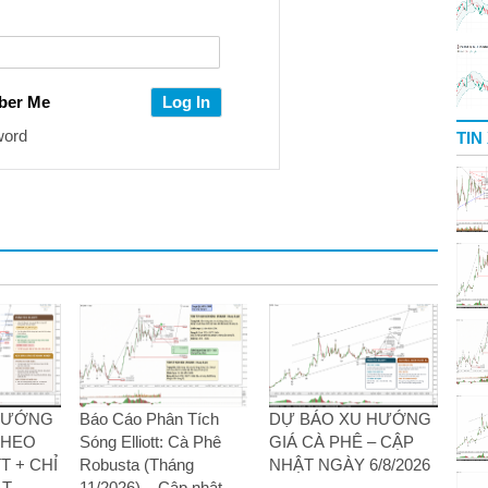
ber Me
word
TIN
 HƯỚNG
Báo Cáo Phân Tích
DỰ BÁO XU HƯỚNG
THEO
Sóng Elliott: Cà Phê
GIÁ CÀ PHÊ – CẬP
T + CHỈ
Robusta (Tháng
NHẬT NGÀY 6/8/2026
T –
11/2026) – Cập nhật