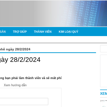
SẢN
TRỢ GIÚP
THÀNH VIÊN
KIM LOẠI QUÝ
phê ngày 28/2/2024
gày 28/2/2024
g bạn phải làm thành viên và sẽ mất phí
Xem hướng dẫn
XEM
e