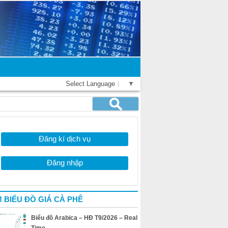
Select Language
▼
Đăng kí dịch vụ
Đăng nhập
 BIỂU ĐỒ GIÁ CÀ PHÊ
Biểu đồ Arabica – HĐ T9/2026 – Real