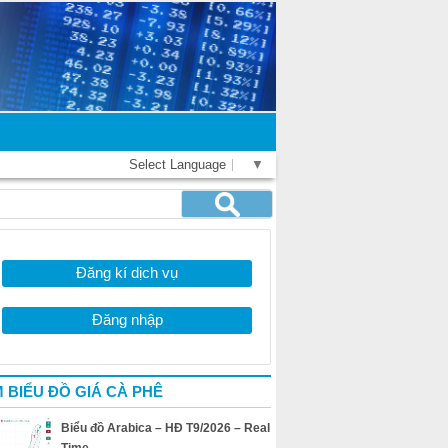
Select Language
▼
Đăng kí dịch vụ
Đăng nhập
 BIỂU ĐỒ GIÁ CÀ PHÊ
Biểu đồ Arabica – HĐ T9/2026 – Real