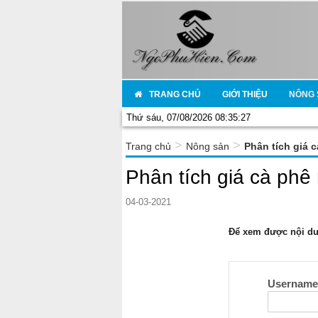
TRANG CHỦ
GIỚI THIỆU
NÔNG 
Thứ sáu, 07/08/2026 08:35:27
>
>
Trang chủ
Nông sản
Phân tích giá 
Phân tích giá cà phê
04-03-2021
Để xem được nội dun
Usernam