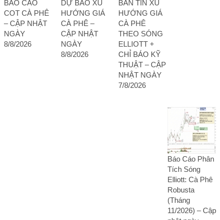
BÁO CÁO
DỰ BÁO XU
BẢN TIN XU
COT CÀ PHÊ
HƯỚNG GIÁ
HƯỚNG GIÁ
– CẬP NHẬT
CÀ PHÊ –
CÀ PHÊ
NGÀY
CẬP NHẬT
THEO SÓNG
8/8/2026
NGÀY
ELLIOTT +
8/8/2026
CHỈ BÁO KỸ
THUẬT – CẬP
NHẬT NGÀY
7/8/2026
Báo Cáo Phân
Tích Sóng
Elliott: Cà Phê
Robusta
(Tháng
11/2026) – Cập