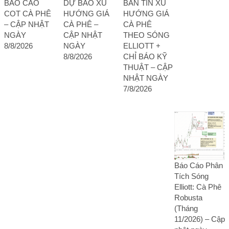
BÁO CÁO
DỰ BÁO XU
BẢN TIN XU
COT CÀ PHÊ
HƯỚNG GIÁ
HƯỚNG GIÁ
– CẬP NHẬT
CÀ PHÊ –
CÀ PHÊ
NGÀY
CẬP NHẬT
THEO SÓNG
8/8/2026
NGÀY
ELLIOTT +
8/8/2026
CHỈ BÁO KỸ
THUẬT – CẬP
NHẬT NGÀY
7/8/2026
Báo Cáo Phân
Tích Sóng
Elliott: Cà Phê
Robusta
(Tháng
11/2026) – Cập