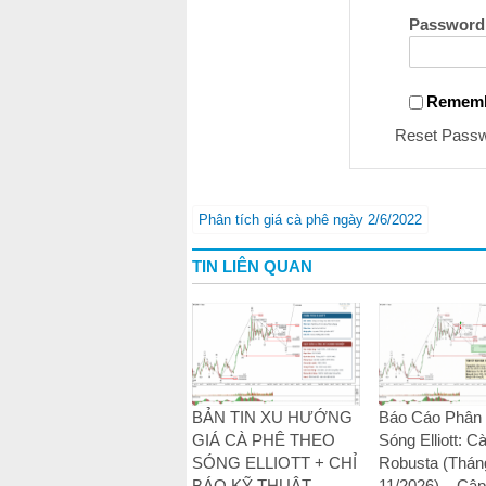
Password
Remem
Reset Pass
Phân tích giá cà phê ngày 2/6/2022
TIN LIÊN QUAN
BẢN TIN XU HƯỚNG
Báo Cáo Phân 
GIÁ CÀ PHÊ THEO
Sóng Elliott: C
SÓNG ELLIOTT + CHỈ
Robusta (Thán
BÁO KỸ THUẬT –
11/2026) – Cập