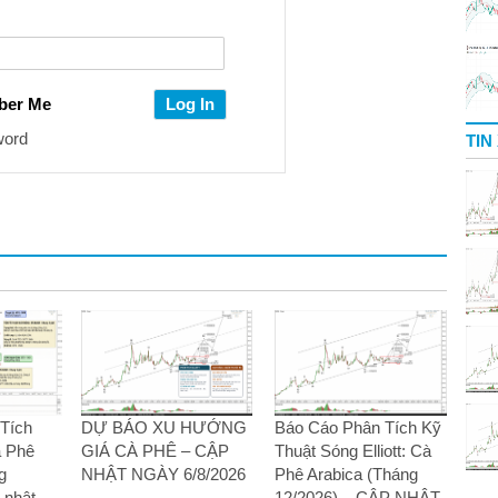
ber Me
word
TIN
Tích
DỰ BÁO XU HƯỚNG
Báo Cáo Phân Tích Kỹ
à Phê
GIÁ CÀ PHÊ – CẬP
Thuật Sóng Elliott: Cà
g
NHẬT NGÀY 6/8/2026
Phê Arabica (Tháng
 nhật
12/2026) – CẬP NHẬT