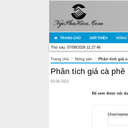
TRANG CHỦ
GIỚI THIỆU
NÔNG 
Thứ sáu, 07/08/2026 11:27:46
>
>
Trang chủ
Nông sản
Phân tích giá 
Phân tích giá cà ph
02-06-2022
Để xem được nội dun
Usernam