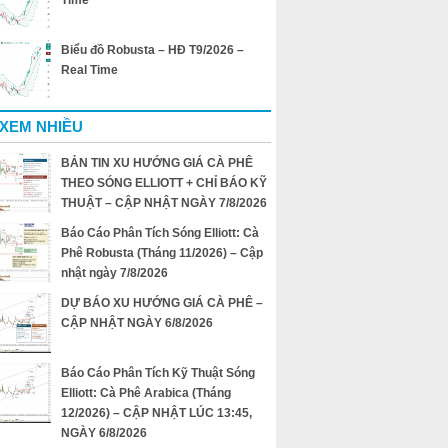
Time
Biểu đồ Robusta – HĐ T9/2026 –
Real Time
 XEM NHIỀU
BẢN TIN XU HƯỚNG GIÁ CÀ PHÊ
THEO SÓNG ELLIOTT + CHỈ BÁO KỸ
THUẬT – CẬP NHẬT NGÀY 7/8/2026
Báo Cáo Phân Tích Sóng Elliott: Cà
Phê Robusta (Tháng 11/2026) – Cập
nhật ngày 7/8/2026
DỰ BÁO XU HƯỚNG GIÁ CÀ PHÊ –
CẬP NHẬT NGÀY 6/8/2026
Báo Cáo Phân Tích Kỹ Thuật Sóng
Elliott: Cà Phê Arabica (Tháng
12/2026) – CẬP NHẬT LÚC 13:45,
NGÀY 6/8/2026