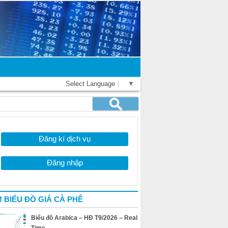
Select Language
▼
Đăng kí dịch vụ
Đăng nhập
 BIỂU ĐỒ GIÁ CÀ PHÊ
Biểu đồ Arabica – HĐ T9/2026 – Real