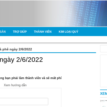
SẢN
TRỢ GIÚP
THÀNH VIÊN
KIM LOẠI QUÝ
cà phê ngày 2/6/2022
ê ngày 2/6/2022
g bạn phải làm thành viên và sẽ mất phí
Xem hướng dẫn
XEM
e