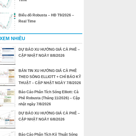
Time
Biểu đồ Robusta – HĐ T9/2026 –
Real Time
 XEM NHIỀU
DỰ BÁO XU HƯỚNG GIÁ CÀ PHÊ –
CẬP NHẬT NGÀY 8/8/2026
BẢN TIN XU HƯỚNG GIÁ CÀ PHÊ
THEO SÓNG ELLIOTT + CHỈ BÁO KỸ
THUẬT – CẬP NHẬT NGÀY 7/8/2026
Báo Cáo Phân Tích Sóng Elliott: Cà
Phê Robusta (Tháng 11/2026) – Cập
nhật ngày 7/8/2026
DỰ BÁO XU HƯỚNG GIÁ CÀ PHÊ –
CẬP NHẬT NGÀY 6/8/2026
Báo Cáo Phân Tích Kỹ Thuật Sóng