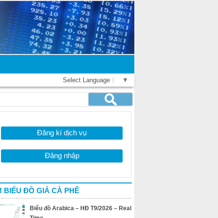
Select Language
▼
Đăng kí dịch vụ
Đăng nhập
 BIỂU ĐỒ GIÁ CÀ PHÊ
Biểu đồ Arabica – HĐ T9/2026 – Real