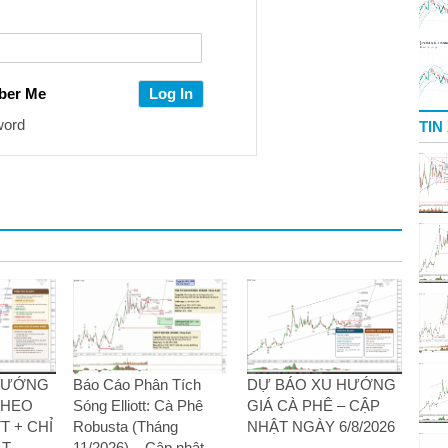
ber Me
word
TIN
 HƯỚNG
Báo Cáo Phân Tích
DỰ BÁO XU HƯỚNG
THEO
Sóng Elliott: Cà Phê
GIÁ CÀ PHÊ – CẬP
T + CHỈ
Robusta (Tháng
NHẬT NGÀY 6/8/2026
T –
11/2026) – Cập nhật