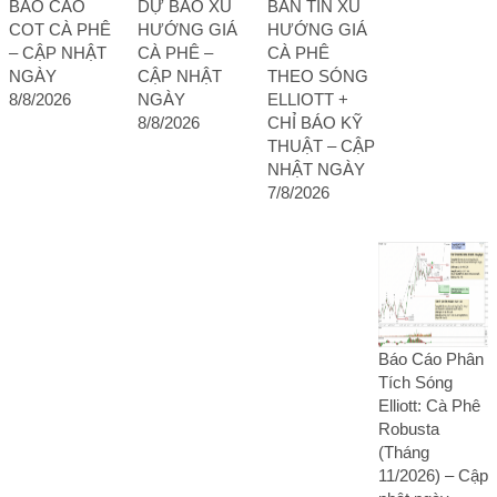
BÁO CÁO
DỰ BÁO XU
BẢN TIN XU
COT CÀ PHÊ
HƯỚNG GIÁ
HƯỚNG GIÁ
– CẬP NHẬT
CÀ PHÊ –
CÀ PHÊ
NGÀY
CẬP NHẬT
THEO SÓNG
8/8/2026
NGÀY
ELLIOTT +
8/8/2026
CHỈ BÁO KỸ
THUẬT – CẬP
NHẬT NGÀY
7/8/2026
Báo Cáo Phân
Tích Sóng
Elliott: Cà Phê
Robusta
(Tháng
11/2026) – Cập