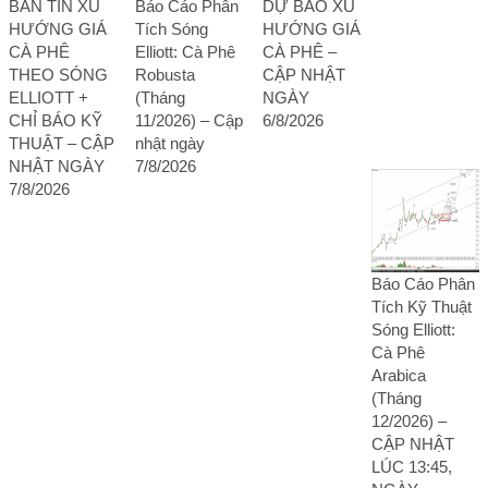
BẢN TIN XU
Báo Cáo Phân
DỰ BÁO XU
HƯỚNG GIÁ
Tích Sóng
HƯỚNG GIÁ
CÀ PHÊ
Elliott: Cà Phê
CÀ PHÊ –
THEO SÓNG
Robusta
CẬP NHẬT
ELLIOTT +
(Tháng
NGÀY
CHỈ BÁO KỸ
11/2026) – Cập
6/8/2026
THUẬT – CẬP
nhật ngày
NHẬT NGÀY
7/8/2026
7/8/2026
Báo Cáo Phân
Tích Kỹ Thuật
Sóng Elliott:
Cà Phê
Arabica
(Tháng
12/2026) –
CẬP NHẬT
LÚC 13:45,