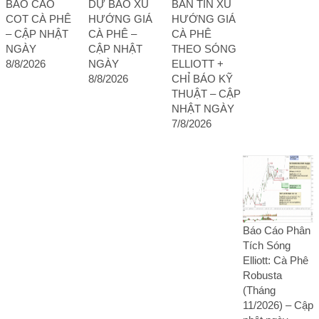
BÁO CÁO
DỰ BÁO XU
BẢN TIN XU
COT CÀ PHÊ
HƯỚNG GIÁ
HƯỚNG GIÁ
– CẬP NHẬT
CÀ PHÊ –
CÀ PHÊ
NGÀY
CẬP NHẬT
THEO SÓNG
8/8/2026
NGÀY
ELLIOTT +
8/8/2026
CHỈ BÁO KỸ
THUẬT – CẬP
NHẬT NGÀY
7/8/2026
Báo Cáo Phân
Tích Sóng
Elliott: Cà Phê
Robusta
(Tháng
11/2026) – Cập