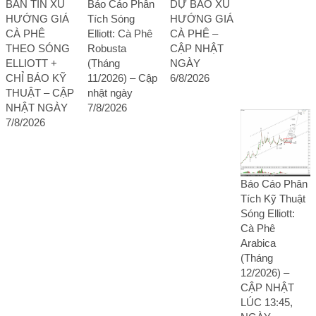
BẢN TIN XU
Báo Cáo Phân
DỰ BÁO XU
HƯỚNG GIÁ
Tích Sóng
HƯỚNG GIÁ
CÀ PHÊ
Elliott: Cà Phê
CÀ PHÊ –
THEO SÓNG
Robusta
CẬP NHẬT
ELLIOTT +
(Tháng
NGÀY
CHỈ BÁO KỸ
11/2026) – Cập
6/8/2026
THUẬT – CẬP
nhật ngày
NHẬT NGÀY
7/8/2026
7/8/2026
Báo Cáo Phân
Tích Kỹ Thuật
Sóng Elliott:
Cà Phê
Arabica
(Tháng
12/2026) –
CẬP NHẬT
LÚC 13:45,