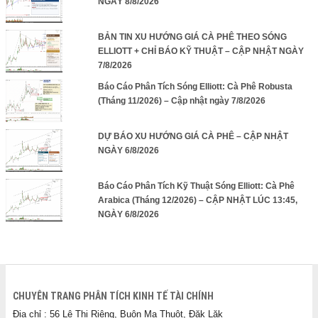
NGÀY 8/8/2026
BẢN TIN XU HƯỚNG GIÁ CÀ PHÊ THEO SÓNG
ELLIOTT + CHỈ BÁO KỸ THUẬT – CẬP NHẬT NGÀY
7/8/2026
Báo Cáo Phân Tích Sóng Elliott: Cà Phê Robusta
(Tháng 11/2026) – Cập nhật ngày 7/8/2026
DỰ BÁO XU HƯỚNG GIÁ CÀ PHÊ – CẬP NHẬT
NGÀY 6/8/2026
Báo Cáo Phân Tích Kỹ Thuật Sóng Elliott: Cà Phê
Arabica (Tháng 12/2026) – CẬP NHẬT LÚC 13:45,
NGÀY 6/8/2026
CHUYÊN TRANG PHÂN TÍCH KINH TẾ TÀI CHÍNH
Địa chỉ : 56 Lê Thị Riêng, Buôn Ma Thuột, Đăk Lăk