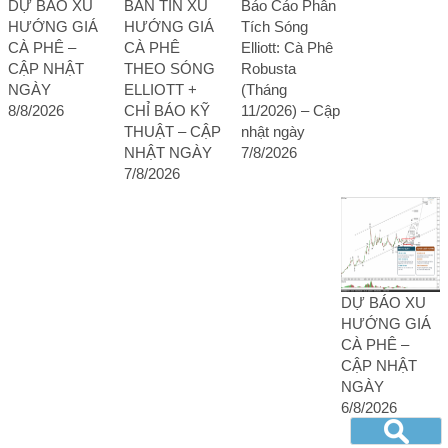
DỰ BÁO XU
BẢN TIN XU
Báo Cáo Phân
HƯỚNG GIÁ
HƯỚNG GIÁ
Tích Sóng
CÀ PHÊ –
CÀ PHÊ
Elliott: Cà Phê
CẬP NHẬT
THEO SÓNG
Robusta
NGÀY
ELLIOTT +
(Tháng
8/8/2026
CHỈ BÁO KỸ
11/2026) – Cập
THUẬT – CẬP
nhật ngày
NHẬT NGÀY
7/8/2026
7/8/2026
DỰ BÁO XU
HƯỚNG GIÁ
CÀ PHÊ –
CẬP NHẬT
NGÀY
6/8/2026