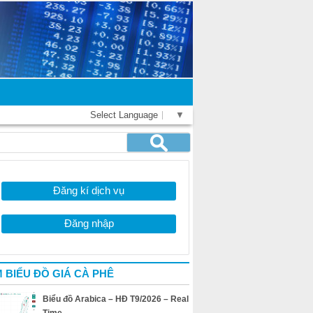
Select Language
▼
Đăng kí dịch vụ
Đăng nhập
 BIỂU ĐỒ GIÁ CÀ PHÊ
Biểu đồ Arabica – HĐ T9/2026 – Real