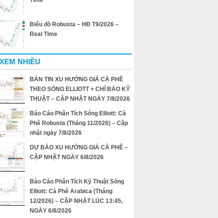
Time
Biểu đồ Robusta – HĐ T9/2026 –
Real Time
 XEM NHIỀU
BẢN TIN XU HƯỚNG GIÁ CÀ PHÊ
THEO SÓNG ELLIOTT + CHỈ BÁO KỸ
THUẬT – CẬP NHẬT NGÀY 7/8/2026
Báo Cáo Phân Tích Sóng Elliott: Cà
Phê Robusta (Tháng 11/2026) – Cập
nhật ngày 7/8/2026
DỰ BÁO XU HƯỚNG GIÁ CÀ PHÊ –
CẬP NHẬT NGÀY 6/8/2026
Báo Cáo Phân Tích Kỹ Thuật Sóng
Elliott: Cà Phê Arabica (Tháng
12/2026) – CẬP NHẬT LÚC 13:45,
NGÀY 6/8/2026