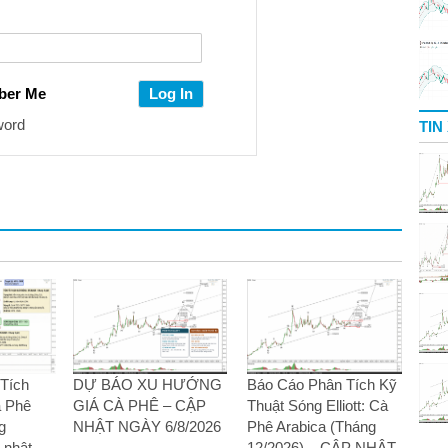
ber Me
word
TIN
Tích
DỰ BÁO XU HƯỚNG
Báo Cáo Phân Tích Kỹ
à Phê
GIÁ CÀ PHÊ – CẬP
Thuật Sóng Elliott: Cà
g
NHẬT NGÀY 6/8/2026
Phê Arabica (Tháng
 nhật
12/2026) – CẬP NHẬT