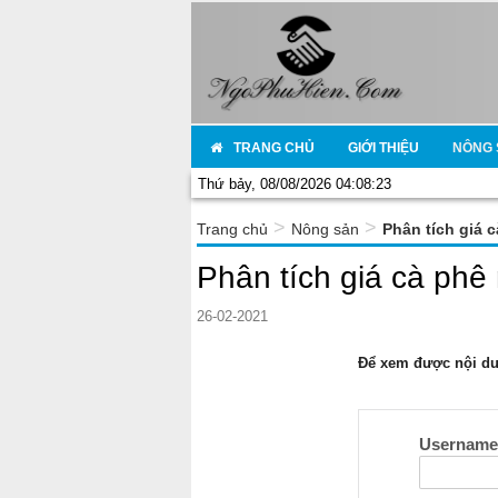
TRANG CHỦ
GIỚI THIỆU
NÔNG 
Thứ bảy, 08/08/2026 04:08:23
>
>
Trang chủ
Nông sản
Phân tích giá 
Phân tích giá cà phê
26-02-2021
Để xem được nội dun
Usernam