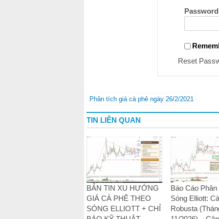
Password
Remem
Reset Pass
Phân tích giá cà phê ngày 26/2/2021
TIN LIÊN QUAN
BẢN TIN XU HƯỚNG
Báo Cáo Phân 
GIÁ CÀ PHÊ THEO
Sóng Elliott: C
SÓNG ELLIOTT + CHỈ
Robusta (Thán
BÁO KỸ THUẬT –
11/2026) – Cập