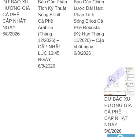
DỰ BÁO XU
Báo Cáo Phân
Báo Cáo Chiến
HƯỚNG GIÁ
Tích Kỹ Thuật
Lược Dài Hạn:
CÀ PHÊ –
Sóng Elliott:
Phân Tích
CẬP NHẬT
Cà Phê
Sóng Elliott Cà
NGÀY
Arabica
Phê Robusta
6/8/2026
(Tháng
(Kỳ Hạn Tháng
12/2026) –
11/2026) – Cập
CẬP NHẬT
nhật ngày
LÚC 13:45,
6/8/2026
NGÀY
6/8/2026
DỰ BÁO XU
HƯỚNG GIÁ
CÀ PHÊ –
CẬP NHẬT
NGÀY
5/8/2026