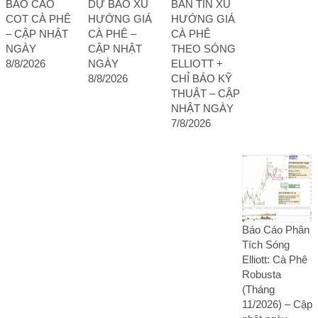
BÁO CÁO
DỰ BÁO XU
BẢN TIN XU
COT CÀ PHÊ
HƯỚNG GIÁ
HƯỚNG GIÁ
– CẬP NHẬT
CÀ PHÊ –
CÀ PHÊ
NGÀY
CẬP NHẬT
THEO SÓNG
8/8/2026
NGÀY
ELLIOTT +
8/8/2026
CHỈ BÁO KỸ
THUẬT – CẬP
NHẬT NGÀY
7/8/2026
Báo Cáo Phân
Tích Sóng
Elliott: Cà Phê
Robusta
(Tháng
11/2026) – Cập