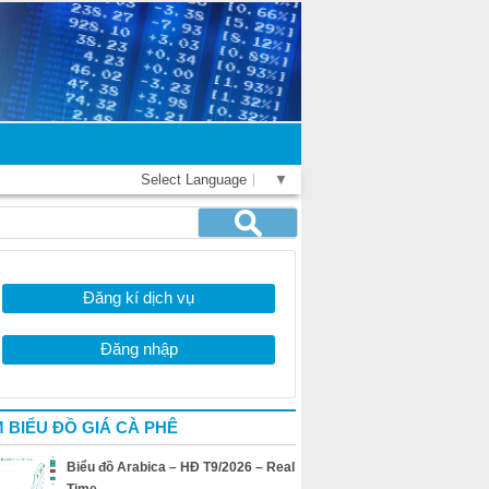
Select Language
▼
Đăng kí dịch vụ
Đăng nhập
 BIỂU ĐỒ GIÁ CÀ PHÊ
Biểu đồ Arabica – HĐ T9/2026 – Real