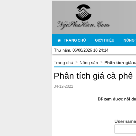
TRANG CHỦ
GIỚI THIỆU
NÔNG 
Thứ năm, 06/08/2026 18:24:14
>
>
Trang chủ
Nông sản
Phân tích giá 
Phân tích giá cà phê
04-12-2021
Để xem được nội dun
Usernam