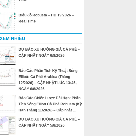
Time
Biểu đồ Robusta – HĐ T9/2026 –
Real Time
 XEM NHIỀU
DỰ BÁO XU HƯỚNG GIÁ CÀ PHÊ –
CẬP NHẬT NGÀY 6/8/2026
Báo Cáo Phân Tích Kỹ Thuật Sóng
Elliott: Cà Phê Arabica (Tháng
12/2026) – CẬP NHẬT LÚC 13:45,
NGÀY 6/8/2026
Báo Cáo Chiến Lược Dài Hạn: Phân
Tích Sóng Elliott Cà Phê Robusta (Kỳ
Hạn Tháng 11/2026) – Cập nhật ...
DỰ BÁO XU HƯỚNG GIÁ CÀ PHÊ –
CẬP NHẬT NGÀY 5/8/2026