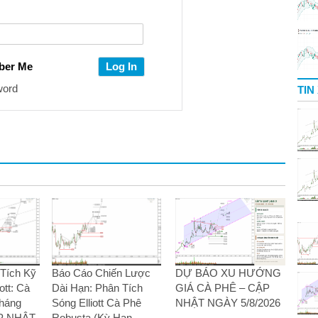
ber Me
word
TIN
Tích Kỹ
Báo Cáo Chiến Lược
DỰ BÁO XU HƯỚNG
ott: Cà
Dài Hạn: Phân Tích
GIÁ CÀ PHÊ – CẬP
Tháng
Sóng Elliott Cà Phê
NHẬT NGÀY 5/8/2026
ẬP NHẬT
Robusta (Kỳ Hạn