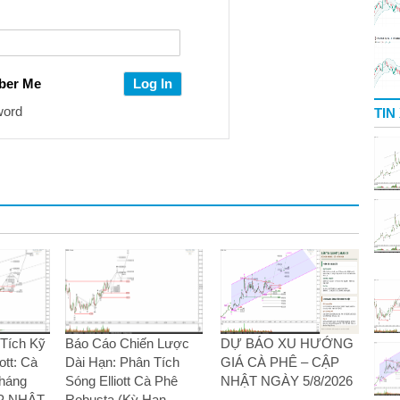
ber Me
word
TIN
Tích Kỹ
Báo Cáo Chiến Lược
DỰ BÁO XU HƯỚNG
ott: Cà
Dài Hạn: Phân Tích
GIÁ CÀ PHÊ – CẬP
Tháng
Sóng Elliott Cà Phê
NHẬT NGÀY 5/8/2026
ẬP NHẬT
Robusta (Kỳ Hạn