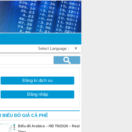
Select Language
▼
Đăng kí dịch vụ
Đăng nhập
 BIỂU ĐỒ GIÁ CÀ PHÊ
Biểu đồ Arabica – HĐ T9/2026 – Real