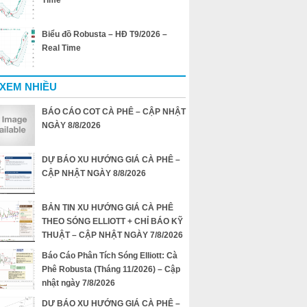
Time
Biểu đồ Robusta – HĐ T9/2026 –
Real Time
 XEM NHIỀU
BÁO CÁO COT CÀ PHÊ – CẬP NHẬT
NGÀY 8/8/2026
DỰ BÁO XU HƯỚNG GIÁ CÀ PHÊ –
CẬP NHẬT NGÀY 8/8/2026
BẢN TIN XU HƯỚNG GIÁ CÀ PHÊ
THEO SÓNG ELLIOTT + CHỈ BÁO KỸ
THUẬT – CẬP NHẬT NGÀY 7/8/2026
Báo Cáo Phân Tích Sóng Elliott: Cà
Phê Robusta (Tháng 11/2026) – Cập
nhật ngày 7/8/2026
DỰ BÁO XU HƯỚNG GIÁ CÀ PHÊ –