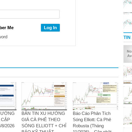
ber Me
word
TIN
 HƯỚNG
BẢN TIN XU HƯỚNG
Báo Cáo Phân Tích
– CẬP
GIÁ CÀ PHÊ THEO
Sóng Elliott: Cà Phê
8/2026
SÓNG ELLIOTT + CHỈ
Robusta (Tháng
BÁO KỸ THUẬT –
11/2026) – Cập nhật