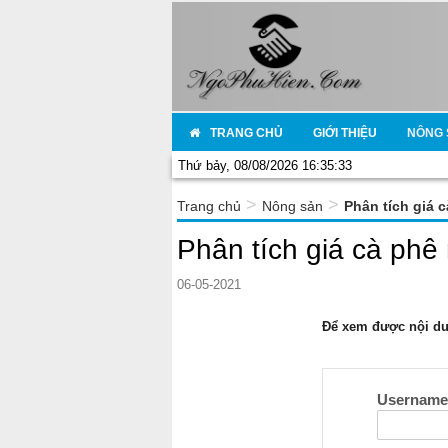
TRANG CHỦ
GIỚI THIỆU
NÔNG 
Thứ bảy, 08/08/2026 16:35:33
>
>
Trang chủ
Nông sản
Phân tích giá 
Phân tích giá cà phê
06-05-2021
Để xem được nội dun
Usernam