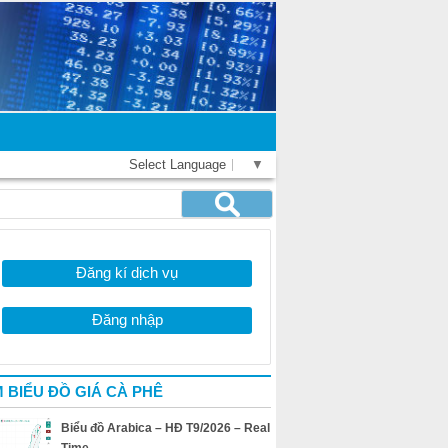
Select Language
▼
Đăng kí dịch vụ
Đăng nhập
 BIỂU ĐỒ GIÁ CÀ PHÊ
Biểu đồ Arabica – HĐ T9/2026 – Real