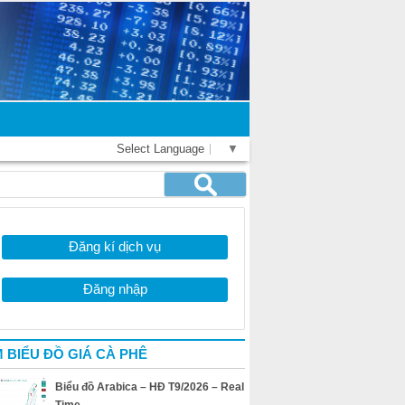
Select Language
▼
Đăng kí dịch vụ
Đăng nhập
 BIỂU ĐỒ GIÁ CÀ PHÊ
Biểu đồ Arabica – HĐ T9/2026 – Real