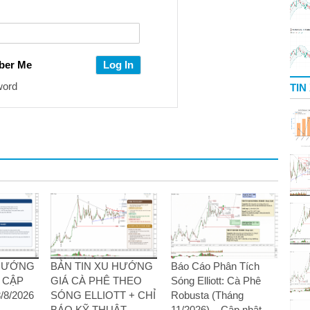
ber Me
word
TIN
 HƯỚNG
BẢN TIN XU HƯỚNG
Báo Cáo Phân Tích
– CẬP
GIÁ CÀ PHÊ THEO
Sóng Elliott: Cà Phê
8/2026
SÓNG ELLIOTT + CHỈ
Robusta (Tháng
BÁO KỸ THUẬT –
11/2026) – Cập nhật