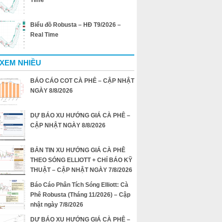
Time
Biểu đồ Robusta – HĐ T9/2026 –
Real Time
 XEM NHIỀU
BÁO CÁO COT CÀ PHÊ – CẬP NHẬT
NGÀY 8/8/2026
DỰ BÁO XU HƯỚNG GIÁ CÀ PHÊ –
CẬP NHẬT NGÀY 8/8/2026
BẢN TIN XU HƯỚNG GIÁ CÀ PHÊ
THEO SÓNG ELLIOTT + CHỈ BÁO KỸ
THUẬT – CẬP NHẬT NGÀY 7/8/2026
Báo Cáo Phân Tích Sóng Elliott: Cà
Phê Robusta (Tháng 11/2026) – Cập
nhật ngày 7/8/2026
DỰ BÁO XU HƯỚNG GIÁ CÀ PHÊ –