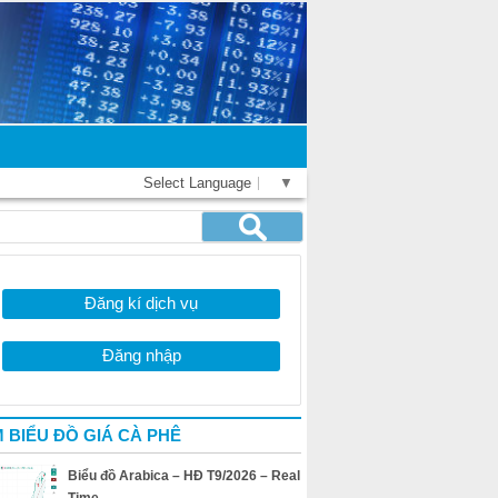
Select Language
▼
Đăng kí dịch vụ
Đăng nhập
 BIỂU ĐỒ GIÁ CÀ PHÊ
Biểu đồ Arabica – HĐ T9/2026 – Real