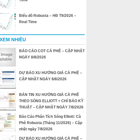
Time
Biểu đồ Robusta – HĐ T9/2026 –
Real Time
 XEM NHIỀU
BÁO CÁO COT CÀ PHÊ – CẬP NHẬT
NGÀY 8/8/2026
DỰ BÁO XU HƯỚNG GIÁ CÀ PHÊ –
CẬP NHẬT NGÀY 8/8/2026
BẢN TIN XU HƯỚNG GIÁ CÀ PHÊ
THEO SÓNG ELLIOTT + CHỈ BÁO KỸ
THUẬT – CẬP NHẬT NGÀY 7/8/2026
Báo Cáo Phân Tích Sóng Elliott: Cà
Phê Robusta (Tháng 11/2026) – Cập
nhật ngày 7/8/2026
DỰ BÁO XU HƯỚNG GIÁ CÀ PHÊ –