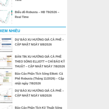
Time
Biểu đồ Robusta – HĐ T9/2026 –
Real Time
 XEM NHIỀU
DỰ BÁO XU HƯỚNG GIÁ CÀ PHÊ –
CẬP NHẬT NGÀY 8/8/2026
BẢN TIN XU HƯỚNG GIÁ CÀ PHÊ
THEO SÓNG ELLIOTT + CHỈ BÁO KỸ
THUẬT – CẬP NHẬT NGÀY 7/8/2026
Báo Cáo Phân Tích Sóng Elliott: Cà
Phê Robusta (Tháng 11/2026) – Cập
nhật ngày 7/8/2026
DỰ BÁO XU HƯỚNG GIÁ CÀ PHÊ –
CẬP NHẬT NGÀY 6/8/2026
Báo Cáo Phân Tích Kỹ Thuật Sóng