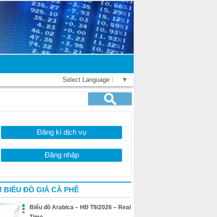
Select Language
▼
Đăng kí dịch vụ
Đăng nhập
 BIỂU ĐỒ GIÁ CÀ PHÊ
Biểu đồ Arabica – HĐ T9/2026 – Real