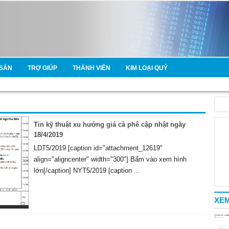
SẢN
TRỢ GIÚP
THÀNH VIÊN
KIM LOẠI QUÝ
Tin kỹ thuật xu hướng giá cà phê cập nhật ngày
18/4/2019
LDT5/2019 [caption id="attachment_12619"
align="aligncenter" width="300"] Bấm vào xem hình
lớn[/caption] NYT5/2019 [caption ...
XEM