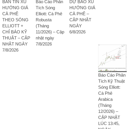
BẢN TIN XU
Báo Cáo Phân
DỰ BÁO XU
HƯỚNG GIÁ
Tích Sóng
HƯỚNG GIÁ
CÀ PHÊ
Elliott: Cà Phê
CÀ PHÊ –
THEO SÓNG
Robusta
CẬP NHẬT
ELLIOTT +
(Tháng
NGÀY
CHỈ BÁO KỸ
11/2026) – Cập
6/8/2026
THUẬT – CẬP
nhật ngày
NHẬT NGÀY
7/8/2026
7/8/2026
Báo Cáo Phân
Tích Kỹ Thuật
Sóng Elliott:
Cà Phê
Arabica
(Tháng
12/2026) –
CẬP NHẬT
LÚC 13:45,