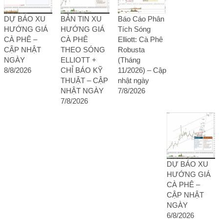
DỰ BÁO XU
BẢN TIN XU
Báo Cáo Phân
HƯỚNG GIÁ
HƯỚNG GIÁ
Tích Sóng
CÀ PHÊ –
CÀ PHÊ
Elliott: Cà Phê
CẬP NHẬT
THEO SÓNG
Robusta
NGÀY
ELLIOTT +
(Tháng
8/8/2026
CHỈ BÁO KỸ
11/2026) – Cập
THUẬT – CẬP
nhật ngày
NHẬT NGÀY
7/8/2026
7/8/2026
DỰ BÁO XU
HƯỚNG GIÁ
CÀ PHÊ –
CẬP NHẬT
NGÀY
6/8/2026