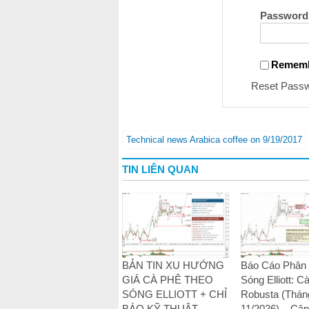
Password
Remem
Reset Pass
Technical news Arabica coffee on 9/19/2017
TIN LIÊN QUAN
BẢN TIN XU HƯỚNG
Báo Cáo Phân 
GIÁ CÀ PHÊ THEO
Sóng Elliott: C
SÓNG ELLIOTT + CHỈ
Robusta (Thán
BÁO KỸ THUẬT –
11/2026) – Cập