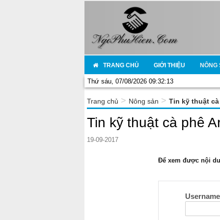
TRANG CHỦ
GIỚI THIỆU
NÔNG 
Thứ sáu, 07/08/2026 09:32:13
>
>
Trang chủ
Nông sản
Tin kỹ thuật c
Tin kỹ thuật cà phê 
19-09-2017
Để xem được nội dun
Usernam