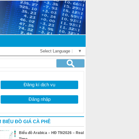
Select Language
▼
Đăng kí dịch vụ
Đăng nhập
 BIỂU ĐỒ GIÁ CÀ PHÊ
Biểu đồ Arabica – HĐ T9/2026 – Real