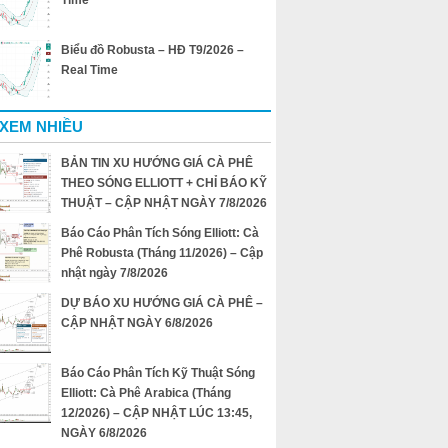
Time
Biểu đồ Robusta – HĐ T9/2026 –
Real Time
 XEM NHIỀU
BẢN TIN XU HƯỚNG GIÁ CÀ PHÊ
THEO SÓNG ELLIOTT + CHỈ BÁO KỸ
THUẬT – CẬP NHẬT NGÀY 7/8/2026
Báo Cáo Phân Tích Sóng Elliott: Cà
Phê Robusta (Tháng 11/2026) – Cập
nhật ngày 7/8/2026
DỰ BÁO XU HƯỚNG GIÁ CÀ PHÊ –
CẬP NHẬT NGÀY 6/8/2026
Báo Cáo Phân Tích Kỹ Thuật Sóng
Elliott: Cà Phê Arabica (Tháng
12/2026) – CẬP NHẬT LÚC 13:45,
NGÀY 6/8/2026