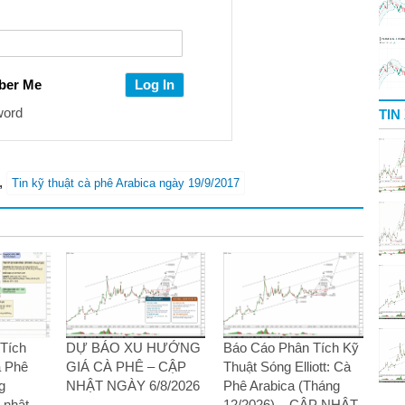
ber Me
word
TIN
,
Tin kỹ thuật cà phê Arabica ngày 19/9/2017
Tích
DỰ BÁO XU HƯỚNG
Báo Cáo Phân Tích Kỹ
à Phê
GIÁ CÀ PHÊ – CẬP
Thuật Sóng Elliott: Cà
g
NHẬT NGÀY 6/8/2026
Phê Arabica (Tháng
 nhật
12/2026) – CẬP NHẬT