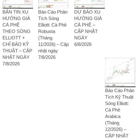
BẢN TIN XU
Báo Cáo Phân
DỰ BÁO XU
HƯỚNG GIÁ
Tích Sóng
HƯỚNG GIÁ
CÀ PHÊ
Elliott: Cà Phê
CÀ PHÊ –
THEO SÓNG
Robusta
CẬP NHẬT
ELLIOTT +
(Tháng
NGÀY
CHỈ BÁO KỸ
11/2026) – Cập
6/8/2026
THUẬT – CẬP
nhật ngày
NHẬT NGÀY
7/8/2026
7/8/2026
Báo Cáo Phân
Tích Kỹ Thuật
Sóng Elliott:
Cà Phê
Arabica
(Tháng
12/2026) –
CẬP NHẬT