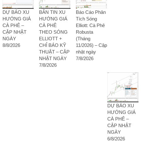
DỰ BÁO XU
BẢN TIN XU
Báo Cáo Phân
HƯỚNG GIÁ
HƯỚNG GIÁ
Tích Sóng
CÀ PHÊ –
CÀ PHÊ
Elliott: Cà Phê
CẬP NHẬT
THEO SÓNG
Robusta
NGÀY
ELLIOTT +
(Tháng
8/8/2026
CHỈ BÁO KỸ
11/2026) – Cập
THUẬT – CẬP
nhật ngày
NHẬT NGÀY
7/8/2026
7/8/2026
DỰ BÁO XU
HƯỚNG GIÁ
CÀ PHÊ –
CẬP NHẬT
NGÀY
6/8/2026