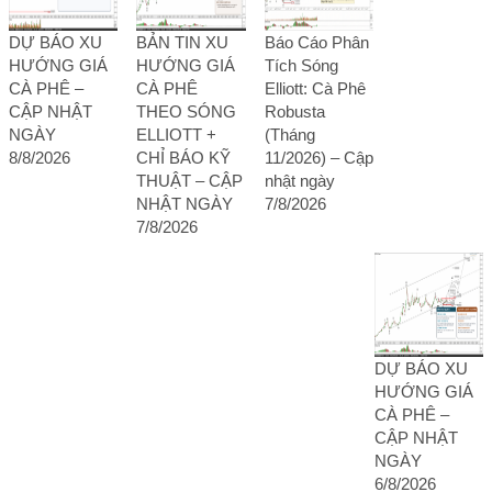
DỰ BÁO XU
BẢN TIN XU
Báo Cáo Phân
HƯỚNG GIÁ
HƯỚNG GIÁ
Tích Sóng
CÀ PHÊ –
CÀ PHÊ
Elliott: Cà Phê
CẬP NHẬT
THEO SÓNG
Robusta
NGÀY
ELLIOTT +
(Tháng
8/8/2026
CHỈ BÁO KỸ
11/2026) – Cập
THUẬT – CẬP
nhật ngày
NHẬT NGÀY
7/8/2026
7/8/2026
DỰ BÁO XU
HƯỚNG GIÁ
CÀ PHÊ –
CẬP NHẬT
NGÀY
6/8/2026