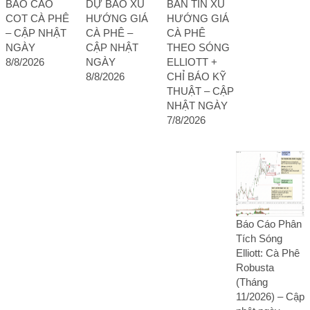
BÁO CÁO
DỰ BÁO XU
BẢN TIN XU
COT CÀ PHÊ
HƯỚNG GIÁ
HƯỚNG GIÁ
– CẬP NHẬT
CÀ PHÊ –
CÀ PHÊ
NGÀY
CẬP NHẬT
THEO SÓNG
8/8/2026
NGÀY
ELLIOTT +
8/8/2026
CHỈ BÁO KỸ
THUẬT – CẬP
NHẬT NGÀY
7/8/2026
Báo Cáo Phân
Tích Sóng
Elliott: Cà Phê
Robusta
(Tháng
11/2026) – Cập