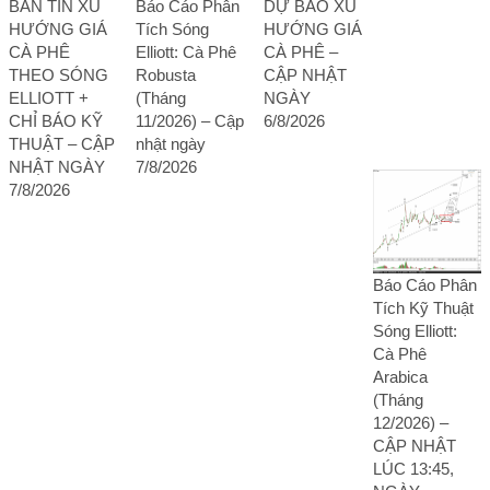
BẢN TIN XU
Báo Cáo Phân
DỰ BÁO XU
HƯỚNG GIÁ
Tích Sóng
HƯỚNG GIÁ
CÀ PHÊ
Elliott: Cà Phê
CÀ PHÊ –
THEO SÓNG
Robusta
CẬP NHẬT
ELLIOTT +
(Tháng
NGÀY
CHỈ BÁO KỸ
11/2026) – Cập
6/8/2026
THUẬT – CẬP
nhật ngày
NHẬT NGÀY
7/8/2026
7/8/2026
Báo Cáo Phân
Tích Kỹ Thuật
Sóng Elliott:
Cà Phê
Arabica
(Tháng
12/2026) –
CẬP NHẬT
LÚC 13:45,