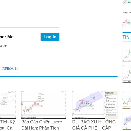
ber Me
TIN
word
y 20/9/2018
Tích Kỹ
Báo Cáo Chiến Lược
DỰ BÁO XU HƯỚNG
ott: Cà
Dài Hạn: Phân Tích
GIÁ CÀ PHÊ – CẬP