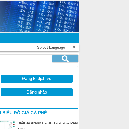
Select Language
▼
Đăng kí dịch vụ
Đăng nhập
 BIỂU ĐỒ GIÁ CÀ PHÊ
Biểu đồ Arabica – HĐ T9/2026 – Real