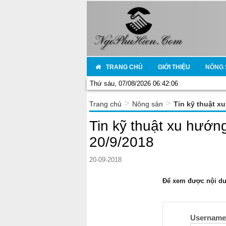
TRANG CHỦ
GIỚI THIỆU
NÔNG 
Thứ sáu, 07/08/2026 06:42:06
>
>
Trang chủ
Nông sản
Tin kỹ thuật x
Tin kỹ thuật xu hướn
20/9/2018
20-09-2018
Để xem được nội dun
Usernam