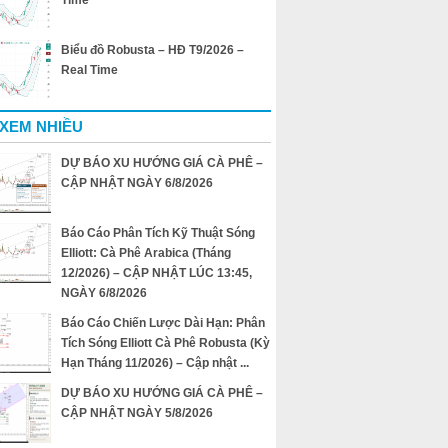
Time
Biểu đồ Robusta – HĐ T9/2026 –
Real Time
 XEM NHIỀU
DỰ BÁO XU HƯỚNG GIÁ CÀ PHÊ –
CẬP NHẬT NGÀY 6/8/2026
Báo Cáo Phân Tích Kỹ Thuật Sóng
Elliott: Cà Phê Arabica (Tháng
12/2026) – CẬP NHẬT LÚC 13:45,
NGÀY 6/8/2026
Báo Cáo Chiến Lược Dài Hạn: Phân
Tích Sóng Elliott Cà Phê Robusta (Kỳ
Hạn Tháng 11/2026) – Cập nhật ...
DỰ BÁO XU HƯỚNG GIÁ CÀ PHÊ –
CẬP NHẬT NGÀY 5/8/2026