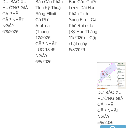
DỰ BÁO XU
Báo Cáo Phân
Báo Cáo Chiến
HƯỚNG GIÁ
Tích Kỹ Thuật
Lược Dài Hạn:
CÀ PHÊ –
Sóng Elliott:
Phân Tích
CẬP NHẬT
Cà Phê
Sóng Elliott Cà
NGÀY
Arabica
Phê Robusta
6/8/2026
(Tháng
(Kỳ Hạn Tháng
12/2026) –
11/2026) – Cập
CẬP NHẬT
nhật ngày
LÚC 13:45,
6/8/2026
NGÀY
6/8/2026
DỰ BÁO XU
HƯỚNG GIÁ
CÀ PHÊ –
CẬP NHẬT
NGÀY
5/8/2026