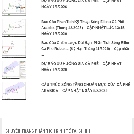
DỰ BÁO XU HƯỚNG GIÁ CÀ PHÊ – CẬP NHẬT
NGÀY 6/8/2026
Báo Cáo Phân Tích Kỹ Thuật Sóng Elliott: Cà Phê
Arabica (Tháng 12/2026) – CẬP NHẬT LÚC 13:45,
NGÀY 6/8/2026
Báo Cáo Chiến Lược Dài Hạn: Phân Tích Sóng Elliott
Cà Phê Robusta (Kỳ Hạn Tháng 11/2026) – Cập nhật
...
DỰ BÁO XU HƯỚNG GIÁ CÀ PHÊ – CẬP NHẬT
NGÀY 5/8/2026
CẤU TRÚC SÓNG TĂNG CHUẨN MỰC CỦA CÀ PHÊ
ARABICA – CẬP NHẬT NGÀY 5/8/2026
CHUYÊN TRANG PHÂN TÍCH KINH TẾ TÀI CHÍNH