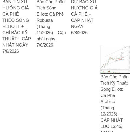
BẢN TIN XU
Báo Cáo Phân
DỰ BÁO XU
HƯỚNG GIÁ
Tích Sóng
HƯỚNG GIÁ
CÀ PHÊ
Elliott: Cà Phê
CÀ PHÊ –
THEO SÓNG
Robusta
CẬP NHẬT
ELLIOTT +
(Tháng
NGÀY
CHỈ BÁO KỸ
11/2026) – Cập
6/8/2026
THUẬT – CẬP
nhật ngày
NHẬT NGÀY
7/8/2026
7/8/2026
Báo Cáo Phân
Tích Kỹ Thuật
Sóng Elliott:
Cà Phê
Arabica
(Tháng
12/2026) –
CẬP NHẬT
LÚC 13:45,