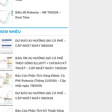
Time
Biểu đồ Robusta – HĐ T9/2026 –
Real Time
 XEM NHIỀU
DỰ BÁO XU HƯỚNG GIÁ CÀ PHÊ –
CẬP NHẬT NGÀY 8/8/2026
BẢN TIN XU HƯỚNG GIÁ CÀ PHÊ
THEO SÓNG ELLIOTT + CHỈ BÁO KỸ
THUẬT – CẬP NHẬT NGÀY 7/8/2026
Báo Cáo Phân Tích Sóng Elliott: Cà
Phê Robusta (Tháng 11/2026) – Cập
nhật ngày 7/8/2026
DỰ BÁO XU HƯỚNG GIÁ CÀ PHÊ –
CẬP NHẬT NGÀY 6/8/2026
Báo Cáo Phân Tích Kỹ Thuật Sóng