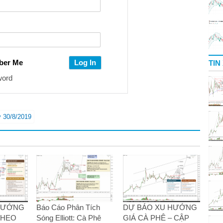
ber Me
TIN
word
y 30/8/2019
 HƯỚNG
Báo Cáo Phân Tích
DỰ BÁO XU HƯỚNG
THEO
Sóng Elliott: Cà Phê
GIÁ CÀ PHÊ – CẬP