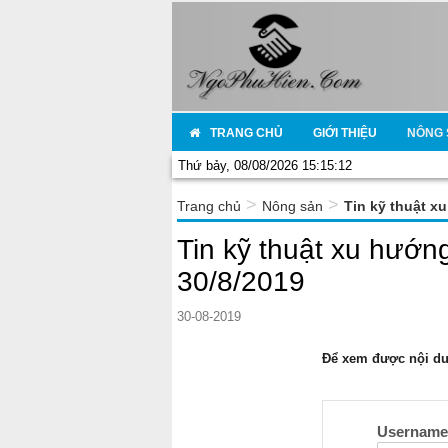
TRANG CHỦ
GIỚI THIỆU
NÔNG 
Thứ bảy, 08/08/2026 15:15:12
>
>
Trang chủ
Nông sản
Tin kỹ thuật x
Tin kỹ thuật xu hướn
30/8/2019
30-08-2019
Để xem được nội dun
Usernam