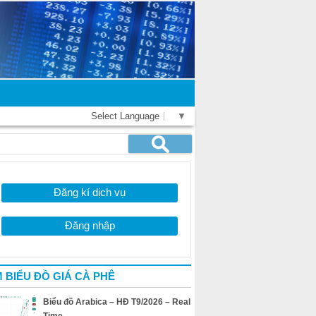
Select Language
▼
Đăng kí dịch vụ
Đăng nhập
 BIỂU ĐỒ GIÁ CÀ PHÊ
Biểu đồ Arabica – HĐ T9/2026 – Real