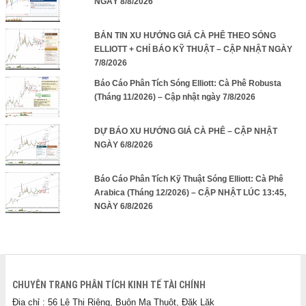
NGÀY 8/8/2026
BẢN TIN XU HƯỚNG GIÁ CÀ PHÊ THEO SÓNG
ELLIOTT + CHỈ BÁO KỸ THUẬT – CẬP NHẬT NGÀY
7/8/2026
Báo Cáo Phân Tích Sóng Elliott: Cà Phê Robusta
(Tháng 11/2026) – Cập nhật ngày 7/8/2026
DỰ BÁO XU HƯỚNG GIÁ CÀ PHÊ – CẬP NHẬT
NGÀY 6/8/2026
Báo Cáo Phân Tích Kỹ Thuật Sóng Elliott: Cà Phê
Arabica (Tháng 12/2026) – CẬP NHẬT LÚC 13:45,
NGÀY 6/8/2026
CHUYÊN TRANG PHÂN TÍCH KINH TẾ TÀI CHÍNH
Địa chỉ : 56 Lê Thị Riêng, Buôn Ma Thuột, Đăk Lăk