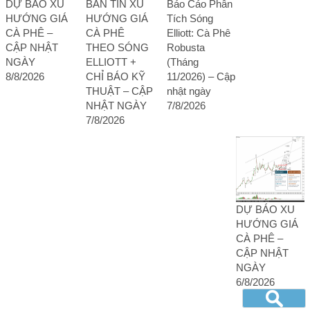
DỰ BÁO XU
BẢN TIN XU
Báo Cáo Phân
HƯỚNG GIÁ
HƯỚNG GIÁ
Tích Sóng
CÀ PHÊ –
CÀ PHÊ
Elliott: Cà Phê
CẬP NHẬT
THEO SÓNG
Robusta
NGÀY
ELLIOTT +
(Tháng
8/8/2026
CHỈ BÁO KỸ
11/2026) – Cập
THUẬT – CẬP
nhật ngày
NHẬT NGÀY
7/8/2026
7/8/2026
DỰ BÁO XU
HƯỚNG GIÁ
CÀ PHÊ –
CẬP NHẬT
NGÀY
6/8/2026