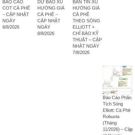
BÁO CÁO
DỰ BÁO XU
BẢN TIN XU
COT CÀ PHÊ
HƯỚNG GIÁ
HƯỚNG GIÁ
– CẬP NHẬT
CÀ PHÊ –
CÀ PHÊ
NGÀY
CẬP NHẬT
THEO SÓNG
8/8/2026
NGÀY
ELLIOTT +
8/8/2026
CHỈ BÁO KỸ
THUẬT – CẬP
NHẬT NGÀY
7/8/2026
Báo Cáo Phân
Tích Sóng
Elliott: Cà Phê
Robusta
(Tháng
11/2026) – Cập