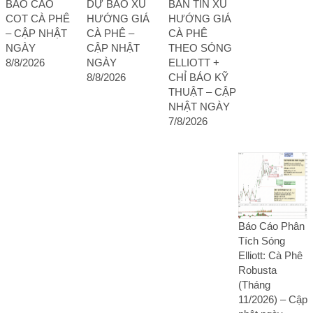
BÁO CÁO
DỰ BÁO XU
BẢN TIN XU
COT CÀ PHÊ
HƯỚNG GIÁ
HƯỚNG GIÁ
– CẬP NHẬT
CÀ PHÊ –
CÀ PHÊ
NGÀY
CẬP NHẬT
THEO SÓNG
8/8/2026
NGÀY
ELLIOTT +
8/8/2026
CHỈ BÁO KỸ
THUẬT – CẬP
NHẬT NGÀY
7/8/2026
Báo Cáo Phân
Tích Sóng
Elliott: Cà Phê
Robusta
(Tháng
11/2026) – Cập