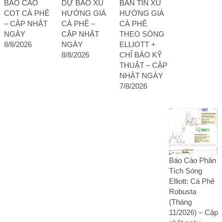
BÁO CÁO
DỰ BÁO XU
BẢN TIN XU
COT CÀ PHÊ
HƯỚNG GIÁ
HƯỚNG GIÁ
– CẬP NHẬT
CÀ PHÊ –
CÀ PHÊ
NGÀY
CẬP NHẬT
THEO SÓNG
8/8/2026
NGÀY
ELLIOTT +
8/8/2026
CHỈ BÁO KỸ
THUẬT – CẬP
NHẬT NGÀY
7/8/2026
Báo Cáo Phân
Tích Sóng
Elliott: Cà Phê
Robusta
(Tháng
11/2026) – Cập