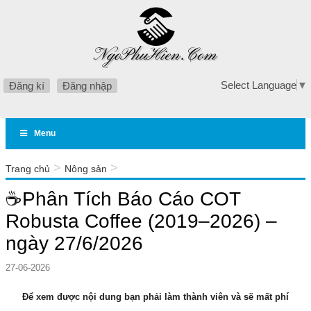
Select Language
▼
Đăng kí
Đăng nhập
Menu
>
>
Trang chủ
Nông sản
☕Phân Tích Báo Cáo COT Robusta Coffee (2019–2026) – ngày
☕Phân Tích Báo Cáo COT
27/6/2026
Robusta Coffee (2019–2026) –
ngày 27/6/2026
27-06-2026
Để xem được nội dung bạn phải làm thành viên và sẽ mất phí