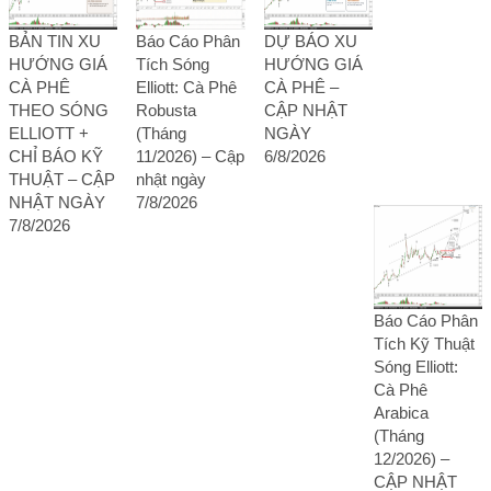
BẢN TIN XU
Báo Cáo Phân
DỰ BÁO XU
HƯỚNG GIÁ
Tích Sóng
HƯỚNG GIÁ
CÀ PHÊ
Elliott: Cà Phê
CÀ PHÊ –
THEO SÓNG
Robusta
CẬP NHẬT
ELLIOTT +
(Tháng
NGÀY
CHỈ BÁO KỸ
11/2026) – Cập
6/8/2026
THUẬT – CẬP
nhật ngày
NHẬT NGÀY
7/8/2026
7/8/2026
Báo Cáo Phân
Tích Kỹ Thuật
Sóng Elliott:
Cà Phê
Arabica
(Tháng
12/2026) –
CẬP NHẬT