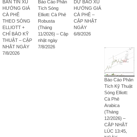
BẢN TIN XU
Báo Cáo Phân
DỰ BÁO XU
HƯỚNG GIÁ
Tích Sóng
HƯỚNG GIÁ
CÀ PHÊ
Elliott: Cà Phê
CÀ PHÊ –
THEO SÓNG
Robusta
CẬP NHẬT
ELLIOTT +
(Tháng
NGÀY
CHỈ BÁO KỸ
11/2026) – Cập
6/8/2026
THUẬT – CẬP
nhật ngày
NHẬT NGÀY
7/8/2026
7/8/2026
Báo Cáo Phân
Tích Kỹ Thuật
Sóng Elliott:
Cà Phê
Arabica
(Tháng
12/2026) –
CẬP NHẬT
LÚC 13:45,