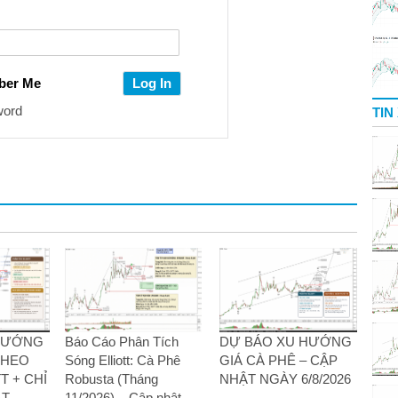
ber Me
word
TIN
 HƯỚNG
Báo Cáo Phân Tích
DỰ BÁO XU HƯỚNG
THEO
Sóng Elliott: Cà Phê
GIÁ CÀ PHÊ – CẬP
T + CHỈ
Robusta (Tháng
NHẬT NGÀY 6/8/2026
T –
11/2026) – Cập nhật