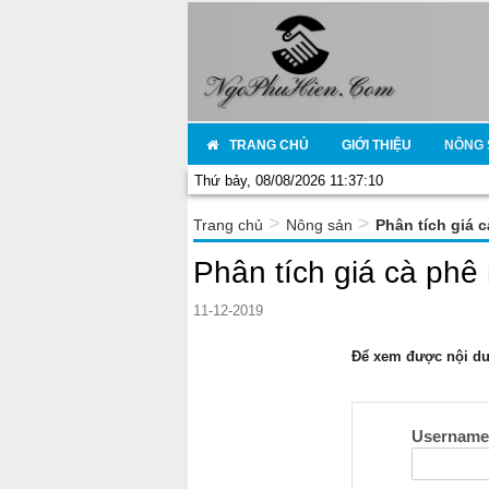
TRANG CHỦ
GIỚI THIỆU
NÔNG 
Thứ bảy, 08/08/2026 11:37:10
>
>
Trang chủ
Nông sản
Phân tích giá 
Phân tích giá cà phê
11-12-2019
Để xem được nội dun
Usernam