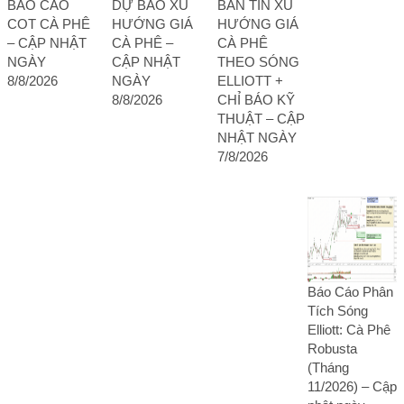
BÁO CÁO
DỰ BÁO XU
BẢN TIN XU
COT CÀ PHÊ
HƯỚNG GIÁ
HƯỚNG GIÁ
– CẬP NHẬT
CÀ PHÊ –
CÀ PHÊ
NGÀY
CẬP NHẬT
THEO SÓNG
8/8/2026
NGÀY
ELLIOTT +
8/8/2026
CHỈ BÁO KỸ
THUẬT – CẬP
NHẬT NGÀY
7/8/2026
Báo Cáo Phân
Tích Sóng
Elliott: Cà Phê
Robusta
(Tháng
11/2026) – Cập