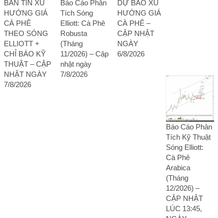
BẢN TIN XU
Báo Cáo Phân
DỰ BÁO XU
HƯỚNG GIÁ
Tích Sóng
HƯỚNG GIÁ
CÀ PHÊ
Elliott: Cà Phê
CÀ PHÊ –
THEO SÓNG
Robusta
CẬP NHẬT
ELLIOTT +
(Tháng
NGÀY
CHỈ BÁO KỸ
11/2026) – Cập
6/8/2026
THUẬT – CẬP
nhật ngày
NHẬT NGÀY
7/8/2026
7/8/2026
Báo Cáo Phân
Tích Kỹ Thuật
Sóng Elliott:
Cà Phê
Arabica
(Tháng
12/2026) –
CẬP NHẬT
LÚC 13:45,