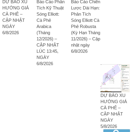
DỰ BÁO XU
Báo Cáo Phân
Báo Cáo Chiến
HƯỚNG GIÁ
Tích Kỹ Thuật
Lược Dài Hạn:
CÀ PHÊ –
Sóng Elliott:
Phân Tích
CẬP NHẬT
Cà Phê
Sóng Elliott Cà
NGÀY
Arabica
Phê Robusta
6/8/2026
(Tháng
(Kỳ Hạn Tháng
12/2026) –
11/2026) – Cập
CẬP NHẬT
nhật ngày
LÚC 13:45,
6/8/2026
NGÀY
6/8/2026
DỰ BÁO XU
HƯỚNG GIÁ
CÀ PHÊ –
CẬP NHẬT
NGÀY
5/8/2026