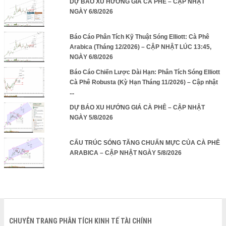
DỰ BÁO XU HƯỚNG GIÁ CÀ PHÊ – CẬP NHẬT
NGÀY 6/8/2026
Báo Cáo Phân Tích Kỹ Thuật Sóng Elliott: Cà Phê
Arabica (Tháng 12/2026) – CẬP NHẬT LÚC 13:45,
NGÀY 6/8/2026
Báo Cáo Chiến Lược Dài Hạn: Phân Tích Sóng Elliott
Cà Phê Robusta (Kỳ Hạn Tháng 11/2026) – Cập nhật
...
DỰ BÁO XU HƯỚNG GIÁ CÀ PHÊ – CẬP NHẬT
NGÀY 5/8/2026
CẤU TRÚC SÓNG TĂNG CHUẨN MỰC CỦA CÀ PHÊ
ARABICA – CẬP NHẬT NGÀY 5/8/2026
CHUYÊN TRANG PHÂN TÍCH KINH TẾ TÀI CHÍNH