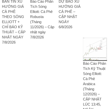
BẢN TIN XU
Báo Cáo Phân
DỰ BÁO XU
HƯỚNG GIÁ
Tích Sóng
HƯỚNG GIÁ
CÀ PHÊ
Elliott: Cà Phê
CÀ PHÊ –
THEO SÓNG
Robusta
CẬP NHẬT
ELLIOTT +
(Tháng
NGÀY
CHỈ BÁO KỸ
11/2026) – Cập
6/8/2026
THUẬT – CẬP
nhật ngày
NHẬT NGÀY
7/8/2026
7/8/2026
Báo Cáo Phân
Tích Kỹ Thuật
Sóng Elliott:
Cà Phê
Arabica
(Tháng
12/2026) –
CẬP NHẬT
LÚC 13:45,