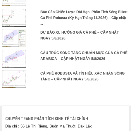
Báo Cáo Chiến Lược Dài Hạn: Phân Tích Sóng Elliott
Cà Phê Robusta (Kỳ Hạn Tháng 11/2026) – Cập nhật
...
DỰ BÁO XU HƯỚNG GIÁ CÀ PHÊ – CẬP NHẬT
NGÀY 5/8/2026
CẤU TRÚC SÓNG TĂNG CHUẨN MỰC CỦA CÀ PHÊ
ARABICA – CẬP NHẬT NGÀY 5/8/2026
CÀ PHÊ ROBUSTA VÀ TÍN HIỆU XÁC NHẬN SÓNG
TĂNG – CẬP NHẬT NGÀY 5/8/2026
CHUYÊN TRANG PHÂN TÍCH KINH TẾ TÀI CHÍNH
Địa chỉ : 56 Lê Thị Riêng, Buôn Ma Thuột, Đăk Lăk